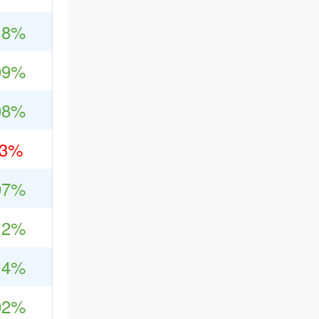
18%
09%
08%
03%
07%
12%
14%
02%