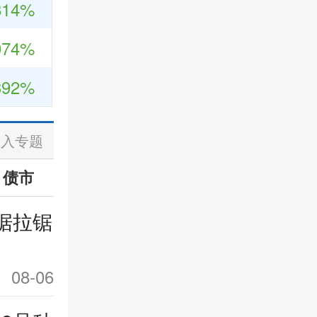
814%
074%
392%
进入专题
债市
据拉锯
08-06