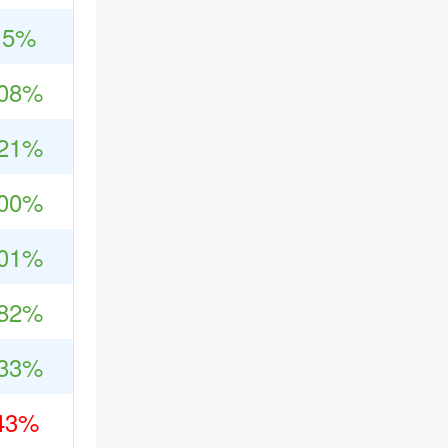
15%
808%
821%
100%
801%
582%
033%
43%