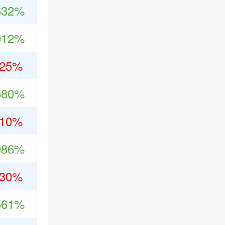
632%
012%
425%
580%
710%
986%
730%
561%