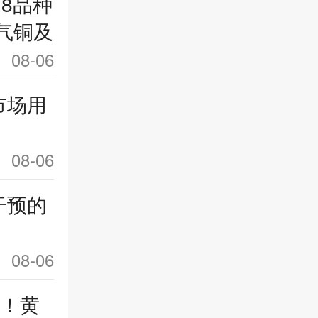
8品种
气铜及
08-06
市场用
08-06
干预的
08-06
”！黄