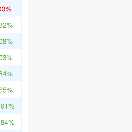
00%
932%
808%
753%
684%
765%
561%
584%