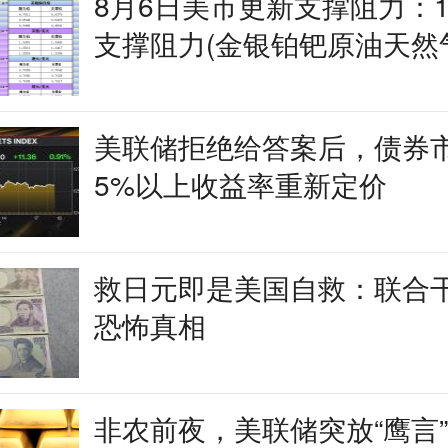
8月6日美市更新支撑阻力：1
支撑阻力(金银铂钯原油天然
十大货币对)
美联储拒绝给答案后，债券
5%以上收益率重新定价
救日元即是美国自救：联合
恐怖真相
非农前夜，美联储突放“鹰言