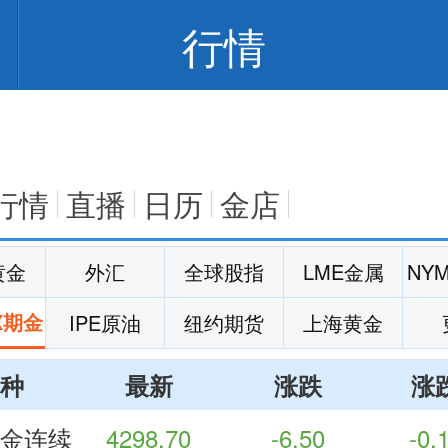
行情
行情
直播
日历
金店
黄金
外汇
全球股指
LME金属
NY
X期金
IPE原油
纽约期货
上海黄金
种
最新
涨跌
涨
金连续
4298.70
-6.50
-0.